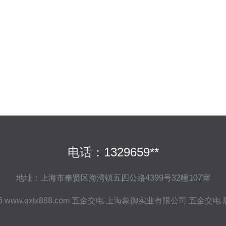
电话：1329659**
地址：上海市奉贤区海湾镇五四公路4399号32幢107室
26
www.qxtx888.com
五金交电
上海象御实业有限公司
五金交电