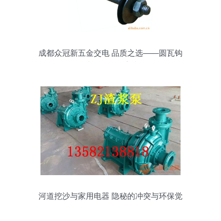
成都众冠新五金交电 品质之选——圆瓦钩
6*1.5寸*120（厂家直销）
河道挖沙与家用电器 隐秘的冲突与环保觉
醒