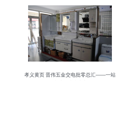
孝义黄页 晋伟五金交电批零总汇——一站
式采购就选这家