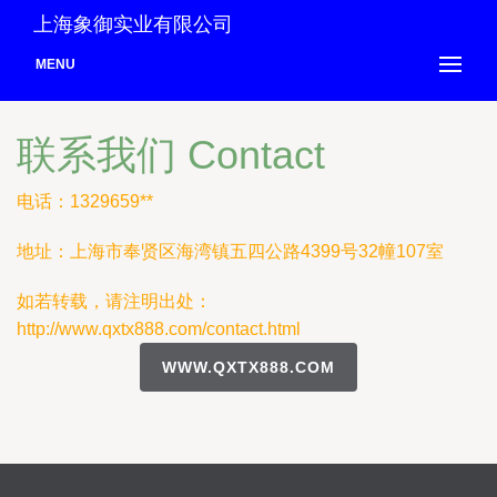
上海象御实业有限公司
MENU
联系我们 Contact
电话：1329659**
地址：上海市奉贤区海湾镇五四公路4399号32幢107室
如若转载，请注明出处：
http://www.qxtx888.com/contact.html
WWW.QXTX888.COM